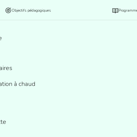
Objectifs pédagogiques
Programm
e
aires
tion à chaud
tte