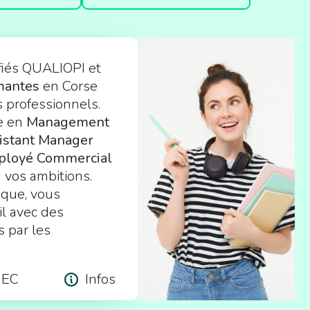
iés QUALIOPI et
ômantes
en Corse
s professionnels.
me en
Management
istant Manager
loyé Commercial
 vos ambitions.
ique, vous
il avec des
 par les
EC
Infos