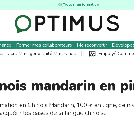
Trouver un formation
rnance
Former mes collaborateurs
Me reconvertir
Développ
||
ssistant Manager d'Unité Marchande
Employé Commer
nois mandarin en p
rmation en Chinois Mandarin, 100% en ligne, de n
 acquérir les bases de la langue chinoise.