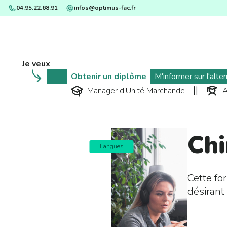
04.95.22.68.91
infos@optimus-fac.fr
Obtenir un diplôme
M'informer sur l'alte
||
Manager d'Unité Marchande
A
Chi
Langues
Cette fo
désirant