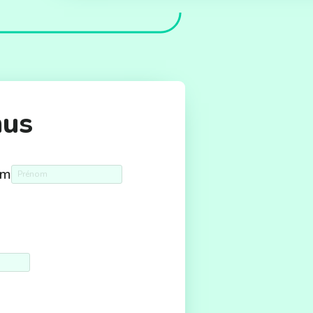
mus
om